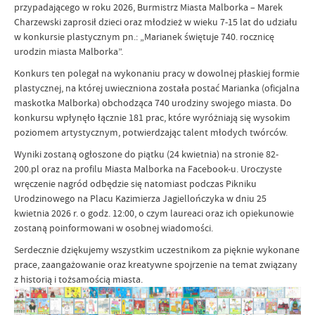
przypadającego w roku 2026, Burmistrz Miasta Malborka – Marek
Charzewski zaprosił dzieci oraz młodzież w wieku 7-15 lat do udziału
w konkursie plastycznym pn.: „Marianek świętuje 740. rocznicę
urodzin miasta Malborka”.
Konkurs ten polegał na wykonaniu pracy w dowolnej płaskiej formie
plastycznej, na której uwieczniona została postać Marianka (oficjalna
maskotka Malborka) obchodząca 740 urodziny swojego miasta. Do
konkursu wpłynęło łącznie 181 prac, które wyróżniają się wysokim
poziomem artystycznym, potwierdzając talent młodych twórców.
Wyniki zostaną ogłoszone do piątku (24 kwietnia) na stronie 82-
200.pl oraz na profilu Miasta Malborka na Facebook-u. Uroczyste
wręczenie nagród odbędzie się natomiast podczas Pikniku
Urodzinowego na Placu Kazimierza Jagiellończyka w dniu 25
kwietnia 2026 r. o godz. 12:00, o czym laureaci oraz ich opiekunowie
zostaną poinformowani w osobnej wiadomości.
Serdecznie dziękujemy wszystkim uczestnikom za pięknie wykonane
prace, zaangażowanie oraz kreatywne spojrzenie na temat związany
z historią i tożsamością miasta.