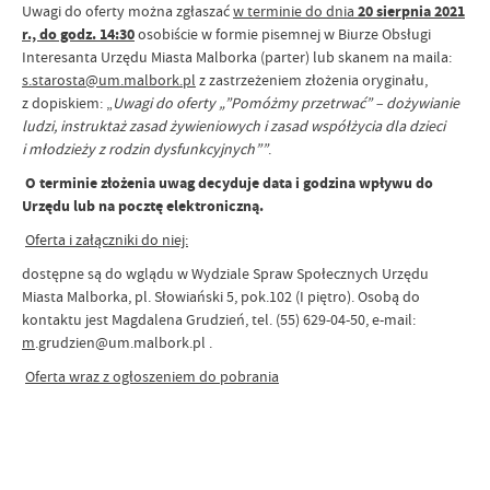
Uwagi do oferty można zgłaszać
w terminie do dnia
20 sierpnia
2021
r., do godz.
14:3
0
osobiście w formie pisemnej w Biurze Obsługi
Interesanta Urzędu Miasta Malborka (parter) lub skanem na maila:
s.starosta@um.malbork.pl
z zastrzeżeniem złożenia oryginału,
z dopiskiem: „
Uwagi do oferty „
”Pomóżmy przetrwać” – dożywianie
ludzi, instruktaż zasad żywieniowych i zasad współżycia dla dzieci
i młodzieży z rodzin dysfunkcyjnych”
”
.
O terminie złożenia uwag decyduje data i godzina wpływu do
Urzędu lub na pocztę elektroniczną.
Oferta i załączniki do niej:
dostępne są do wglądu w Wydziale Spraw Społecznych Urzędu
Miasta Malborka, pl. Słowiański 5, pok.102 (I piętro). Osobą do
kontaktu jest Magdalena Grudzień, tel. (55) 629-04-50, e-mail:
m
.grudzien@um.malbork.pl .
Oferta wraz z ogłoszeniem do pobrania