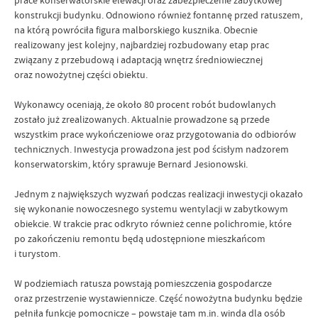
prace konserwatorskie elewacji oraz zabezpieczenie zabytkowej
konstrukcji budynku. Odnowiono również fontannę przed ratuszem,
na którą powróciła figura malborskiego kusznika. Obecnie
realizowany jest kolejny, najbardziej rozbudowany etap prac
związany z przebudową i adaptacją wnętrz średniowiecznej
oraz nowożytnej części obiektu.
Wykonawcy oceniają, że około 80 procent robót budowlanych
zostało już zrealizowanych. Aktualnie prowadzone są przede
wszystkim prace wykończeniowe oraz przygotowania do odbiorów
technicznych. Inwestycja prowadzona jest pod ścisłym nadzorem
konserwatorskim, który sprawuje Bernard Jesionowski.
Jednym z największych wyzwań podczas realizacji inwestycji okazało
się wykonanie nowoczesnego systemu wentylacji w zabytkowym
obiekcie. W trakcie prac odkryto również cenne polichromie, które
po zakończeniu remontu będą udostępnione mieszkańcom
i turystom.
W podziemiach ratusza powstają pomieszczenia gospodarcze
oraz przestrzenie wystawiennicze. Część nowożytna budynku będzie
pełniła funkcje pomocnicze – powstaje tam m.in. winda dla osób