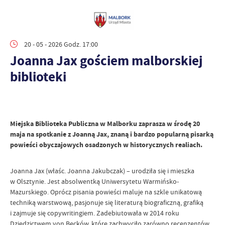
20 - 05 - 2026 Godz. 17:00
Joanna Jax gościem malborskiej
biblioteki
Miejska Biblioteka Publiczna w Malborku zaprasza w środę 20
maja na spotkanie z Joanną Jax, znaną i bardzo popularną pisarką
powieści obyczajowych osadzonych w historycznych realiach.
Joanna Jax (właśc. Joanna Jakubczak) – urodziła się i mieszka
w Olsztynie. Jest absolwentką Uniwersytetu Warmińsko-
Mazurskiego. Oprócz pisania powieści maluje na szkle unikatową
techniką warstwową, pasjonuje się literaturą biograficzną, grafiką
i zajmuje się copywritingiem. Zadebiutowała w 2014 roku
Dziedzictwem von Becków, które zachwyciło zarówno recenzentów,