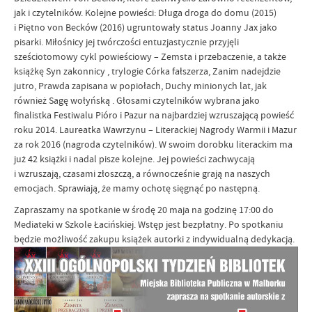
jak i czytelników. Kolejne powieści: Długa droga do domu (2015)
i Piętno von Becków (2016) ugruntowały status Joanny Jax jako
pisarki. Miłośnicy jej twórczości entuzjastycznie przyjęli
sześciotomowy cykl powieściowy – Zemsta i przebaczenie, a także
książkę Syn zakonnicy , trylogie Córka fałszerza, Zanim nadejdzie
jutro, Prawda zapisana w popiołach, Duchy minionych lat, jak
również Sagę wołyńską . Głosami czytelników wybrana jako
finalistka Festiwalu Pióro i Pazur na najbardziej wzruszającą powieść
roku 2014. Laureatka Wawrzynu – Literackiej Nagrody Warmii i Mazur
za rok 2016 (nagroda czytelników). W swoim dorobku literackim ma
już 42 książki i nadal pisze kolejne. Jej powieści zachwycają
i wzruszają, czasami złoszczą, a równocześnie grają na naszych
emocjach. Sprawiają, że mamy ochotę sięgnąć po następną.
Zapraszamy na spotkanie w środę 20 maja na godzinę 17:00 do
Mediateki w Szkole Łacińskiej. Wstęp jest bezpłatny. Po spotkaniu
będzie możliwość zakupu książek autorki z indywidualną dedykacją.