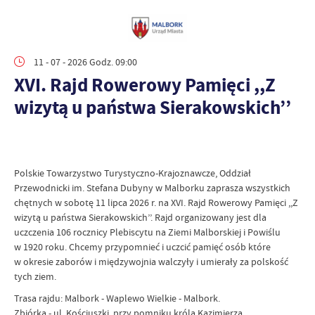
11 - 07 - 2026 Godz. 09:00
XVI. Rajd Rowerowy Pamięci ,,Z
wizytą u państwa Sierakowskich’’
Polskie Towarzystwo Turystyczno-Krajoznawcze, Oddział
Przewodnicki im. Stefana Dubyny w Malborku zaprasza wszystkich
chętnych w sobotę 11 lipca 2026 r. na XVI. Rajd Rowerowy Pamięci ,,Z
wizytą u państwa Sierakowskich’’. Rajd organizowany jest dla
uczczenia 106 rocznicy Plebiscytu na Ziemi Malborskiej i Powiślu
w 1920 roku. Chcemy przypomnieć i uczcić pamięć osób które
w okresie zaborów i międzywojnia walczyły i umierały za polskość
tych ziem.
Trasa rajdu: Malbork - Waplewo Wielkie - Malbork.
Zbiórka - ul. Kościuszki, przy pomniku króla Kazimierza