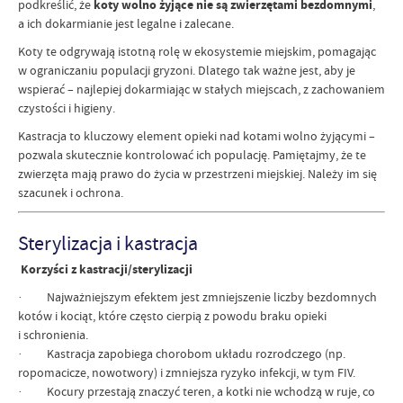
podkreślić, że
koty wolno żyjące nie są zwierzętami bezdomnymi
,
a ich dokarmianie jest legalne i zalecane.
Koty te odgrywają istotną rolę w ekosystemie miejskim, pomagając
w ograniczaniu populacji gryzoni. Dlatego tak ważne jest, aby je
wspierać – najlepiej dokarmiając w stałych miejscach, z zachowaniem
czystości i higieny.
Kastracja to kluczowy element opieki nad kotami wolno żyjącymi –
pozwala skutecznie kontrolować ich populację. Pamiętajmy, że te
zwierzęta mają prawo do życia w przestrzeni miejskiej. Należy im się
szacunek i ochrona.
Sterylizacja i kastracja
Korzyści z kastracji/sterylizacji
· Najważniejszym efektem jest zmniejszenie liczby bezdomnych
kotów i kociąt, które często cierpią z powodu braku opieki
i schronienia.
· Kastracja zapobiega chorobom układu rozrodczego (np.
ropomacicze, nowotwory) i zmniejsza ryzyko infekcji, w tym FIV.
· Kocury przestają znaczyć teren, a kotki nie wchodzą w ruje, co