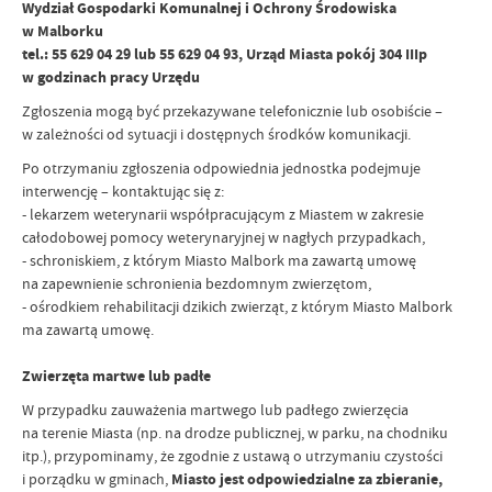
Wydział Gospodarki Komunalnej i Ochrony Środowiska
w Malborku
tel.: 55 629 04 29 lub 55 629 04 93, Urząd Miasta pokój 304 IIIp
w godzinach pracy Urzędu
Zgłoszenia mogą być przekazywane telefonicznie lub osobiście –
w zależności od sytuacji i dostępnych środków komunikacji.
Po otrzymaniu zgłoszenia odpowiednia jednostka podejmuje
interwencję – kontaktując się z:
- lekarzem weterynarii współpracującym z Miastem w zakresie
całodobowej pomocy weterynaryjnej w nagłych przypadkach,
- schroniskiem, z którym Miasto Malbork ma zawartą umowę
na zapewnienie schronienia bezdomnym zwierzętom,
- ośrodkiem rehabilitacji dzikich zwierząt, z którym Miasto Malbork
ma zawartą umowę.
Zwierzęta martwe lub padłe
W przypadku zauważenia martwego lub padłego zwierzęcia
na terenie Miasta (np. na drodze publicznej, w parku, na chodniku
itp.), przypominamy, że zgodnie z ustawą o utrzymaniu czystości
i porządku w gminach,
Miasto jest odpowiedzialne za zbieranie,