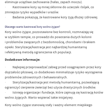
eliminuje uciążliwe zachowania (hałas, zapach moczu).
· Kastrowane koty są mniej skłonne do ucieczek i bójek, co
zmniejsza ryzyko wypadków i urazów.
· Badania pokazują, że kastrowane koty żyją dłużej i zdrowiej.
Dlaczego warto kastrować koty wolno żyjące?
Koty wolno żyjące, pozostawione bez kontroli, rozmnażają się
w szybkim tempie, co prowadzi do powstania dużych kolonii
i problemów związanych z bezdomnością, chorobami i brakiem
opieki. Sterylizacja/kastracja jest najbardziej humanitarną
i efektywną metodą ograniczenia ich populacji.
Dodatkowe informacje:
· Najlepiej przeprowadzać zabieg przed osiągnięciem przez koty
dojrzałości płciowej, co dodatkowo minimalizuje ryzyko wystąpienia
problemów zdrowotnych i behawioralnych.
· Sterylizacja/kastracja jest metodą humanitarną, pozwalającą
ograniczyć cierpienie zwierząt bez użycia drastycznych środków.
· Istnieją organizacje i fundacje, które zajmują się kastracją kotów
wolno żyjących. Warto wspierać takie inicjatywy.
Koty wolno żyjące stanowią stały i ważny element miejskiego