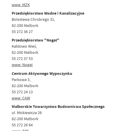
www: MZK
Przedsiębiorstwo Wodne i Kanalizacyjne
Bolesława Chrobrego 31,
82-200 Malbork
55 272 36 27
Przedsiębiorstwo "Nogat"
Kałdowo Wieś,
82-200 Malbork
55 272 37 53
www: Nogat
Centrum Aktywnego Wypoczynku
Parkowa 3,
82-200 Malbork
55 272 24 13
www: CAW
Malborskie Towarzystwo Budownicwa Społecznego
ul. Mickiewicza 26
82-200 Malbork
55 272 26 64